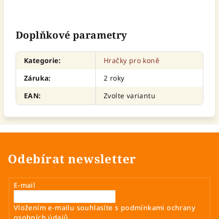
Doplňkové parametry
Kategorie
:
Hračky pro koně
Záruka
:
2 roky
EAN
:
Zvolte variantu
Odebírat newsletter
E-mail
Vložením e-mailu souhlasíte s
podmínkami ochrany
osobních údajů