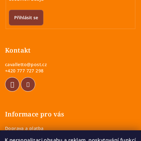
Přihlásit se
Z
á
p
Kontakt
a
cavalletto
@
post.cz
t
+420 777 727 298
í
Informace pro vás
Doprava a platba
Obchodní podmínky
K personalizaci obsahu a reklam, poskytování funkcí