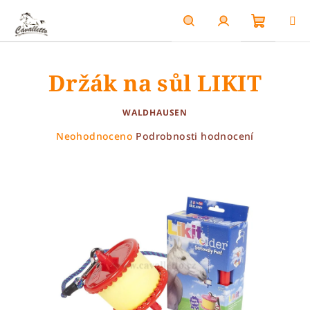
Přejít
na
obsah
Nákupn
Hledat
Přihlášení
Držák na sůl LIKIT
košík
WALDHAUSEN
Průměrné
Neohodnoceno
Podrobnosti hodnocení
hodnocení
produktu
je
0,0
z
5
hvězdiček.