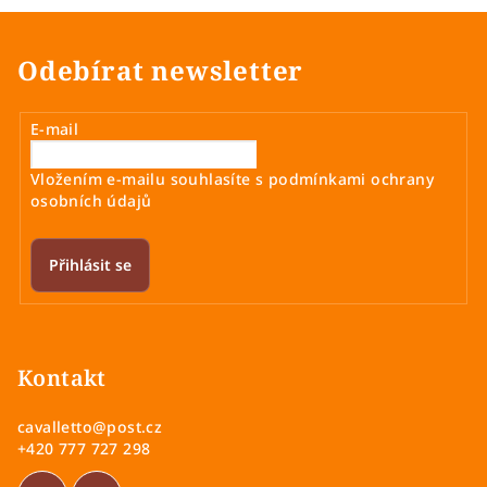
Odebírat newsletter
E-mail
Vložením e-mailu souhlasíte s
podmínkami ochrany
osobních údajů
Přihlásit se
Z
á
p
Kontakt
a
cavalletto
@
post.cz
t
+420 777 727 298
í