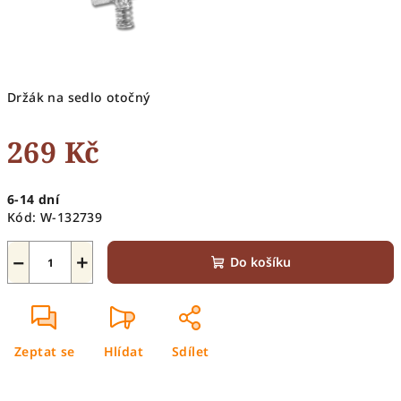
Držák na sedlo otočný
269 Kč
Měrná
6-14 dní
cena:
Kód:
W-132739
−
+
Do košíku
Zeptat se
Hlídat
Sdílet