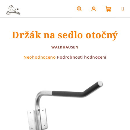
Přejít
na
obsah
Nákupn
Hledat
Přihlášení
Držák na sedlo otočný
košík
WALDHAUSEN
Průměrné
Neohodnoceno
Podrobnosti hodnocení
hodnocení
produktu
je
0,0
z
5
hvězdiček.