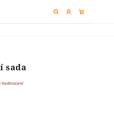
Hledat
Přihlášení
Nákupní
košík
cí sada
i hodnocení