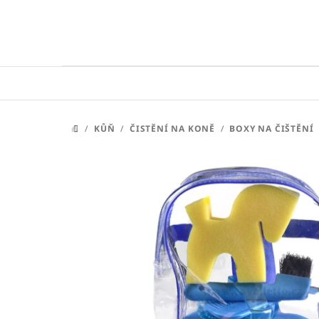
Přejít
na
obsah
/
KŮŇ
/
ČISTĚNÍ NA KONĚ
/
BOXY NA ČIŠTĚNÍ
DOMŮ