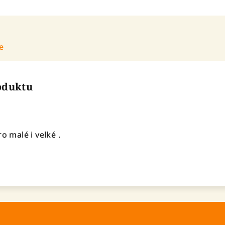
e
roduktu
o malé i velké .