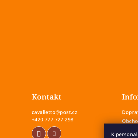
Z
á
Kontakt
Info
p
a
cavalletto
@
post.cz
Doprav
t
+420 777 727 298
Obcho
Zásady
í
K personal