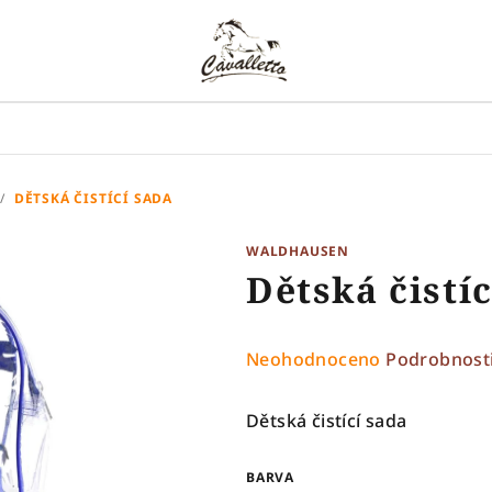
/
DĚTSKÁ ČISTÍCÍ SADA
WALDHAUSEN
Dětská čistí
Průměrné
Neohodnoceno
Podrobnost
hodnocení
produktu
Dětská čistící sada
je
0,0
BARVA
z