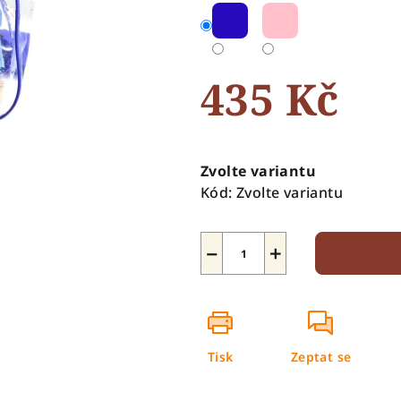
5
hvězdiček.
435 Kč
Měrná
cena:
Zvolte variantu
Kód:
Zvolte variantu
−
+
Tisk
Zeptat se