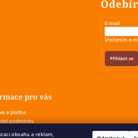
Odebír
E-mail
Vložením e-ma
Přihlásit se
rmace pro vás
a a platba
dní podmínky
 ochrany osobních údajů
izaci obsahu a reklam,