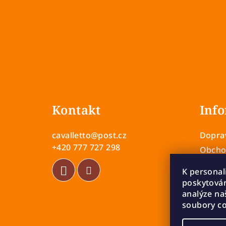
Z
á
Kontakt
Info
p
a
cavalletto
@
post.cz
Doprav
t
+420 777 727 298
Obcho
Zásady
í
K personal
Vrácen
poskytován
Rekla
analýze na
soubory co