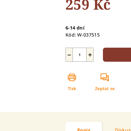
259 Kč
5
hvězdiček.
Měrná
cena:
6-14 dní
Kód:
W-037515
−
+
Tisk
Zeptat se
Popis
Diskuz