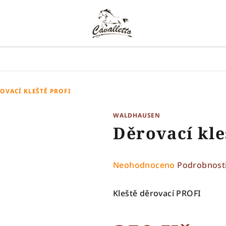
OVACÍ KLEŠTĚ PROFI
WALDHAUSEN
Děrovací kle
Průměrné
Neohodnoceno
Podrobnost
hodnocení
produktu
Kleště děrovací PROFI
je
0,0
z