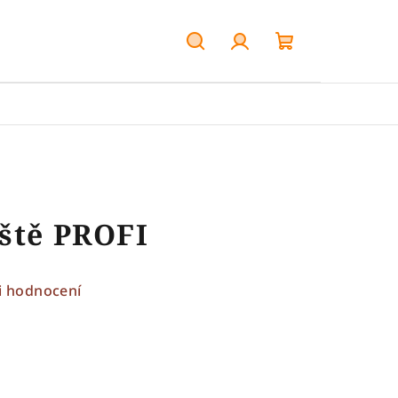
Hledat
Přihlášení
Nákupní
košík
ště PROFI
i hodnocení