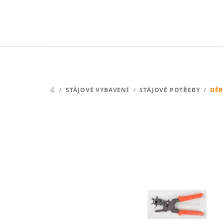
Přejít
na
obsah
/
STÁJOVÉ VYBAVENÍ
/
STÁJOVÉ POTŘEBY
/
DĚR
DOMŮ