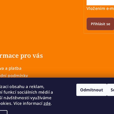
Vložením e-ma
Přihlásit se
rmace pro vás
a a platba
dní podmínky
 ochrany osobních údajů
izaci obsahu a reklam,
Odmítnout
S
í a výměna zboží
í funkcí sociálních médií a
mace
ší návštěvnosti využíváme
okies. Více informací
zde
.