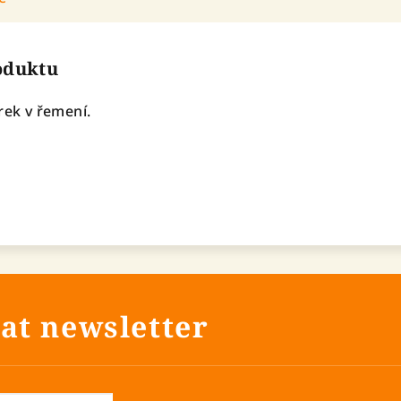
roduktu
rek v řemení.
at newsletter