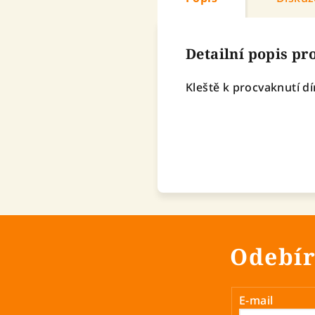
Detailní popis p
Kleště k procvaknutí dí
Odebír
E-mail