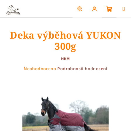
Přejít
na
obsah
Nákupn
Hledat
Přihlášení
Deka výběhová YUKON
košík
300g
HKM
Průměrné
Neohodnoceno
Podrobnosti hodnocení
hodnocení
produktu
je
0,0
z
5
hvězdiček.