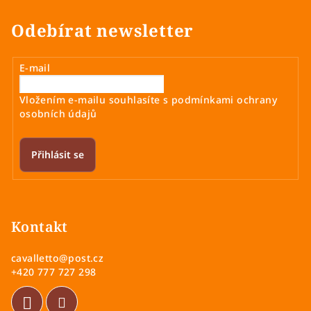
Odebírat newsletter
E-mail
Vložením e-mailu souhlasíte s
podmínkami ochrany
osobních údajů
Přihlásit se
Z
á
p
Kontakt
a
cavalletto
@
post.cz
t
+420 777 727 298
í