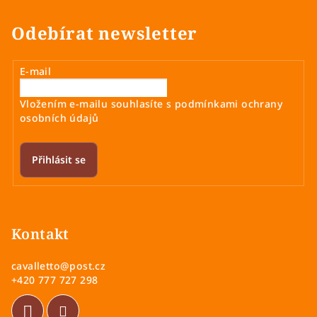
Odebírat newsletter
E-mail
Vložením e-mailu souhlasíte s
podmínkami ochrany
osobních údajů
Přihlásit se
Z
á
p
Kontakt
a
cavalletto
@
post.cz
t
+420 777 727 298
í