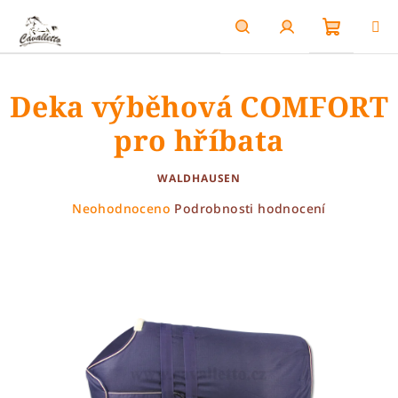
Přejít
na
obsah
Nákupn
Hledat
Přihlášení
Deka výběhová COMFORT
košík
pro hříbata
WALDHAUSEN
Průměrné
Neohodnoceno
Podrobnosti hodnocení
hodnocení
produktu
je
0,0
z
5
hvězdiček.