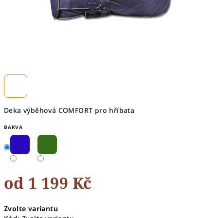
Deka výběhová COMFORT pro hříbata
BARVA
od
1 199 Kč
Měrná
Zvolte variantu
cena: