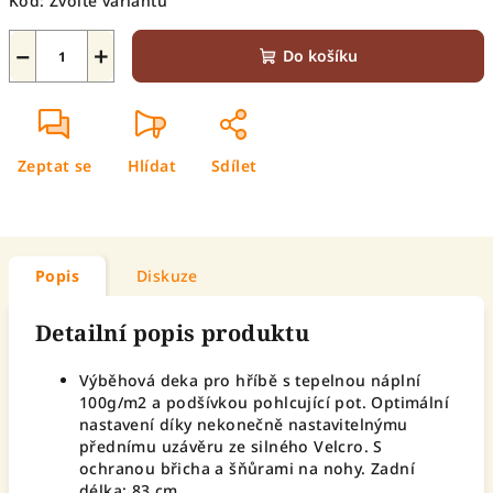
Kód:
Zvolte variantu
−
+
Do košíku
Zeptat se
Hlídat
Sdílet
Popis
Diskuze
Detailní popis produktu
Výběhová deka pro hříbě s tepelnou náplní
100g/m2 a podšívkou pohlcující pot. Optimální
nastavení díky nekonečně nastavitelnýmu
přednímu uzávěru ze silného Velcro. S
ochranou břicha a šňůrami na nohy. Zadní
délka: 83 cm