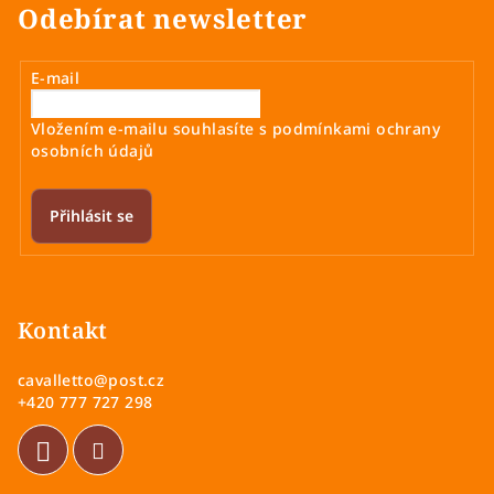
Odebírat newsletter
E-mail
Vložením e-mailu souhlasíte s
podmínkami ochrany
osobních údajů
Přihlásit se
Z
á
p
Kontakt
a
cavalletto
@
post.cz
t
+420 777 727 298
í