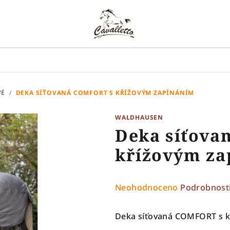
VÉ
/
DEKA SÍŤOVANÁ COMFORT S KŘÍŽOVÝM ZAPÍNÁNÍM
WALDHAUSEN
Deka síťova
křížovým za
Průměrné
Neohodnoceno
Podrobnost
hodnocení
produktu
Deka síťovaná COMFORT s k
je