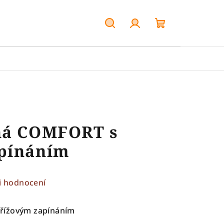
Hledat
Přihlášení
Nákupní
košík
ná COMFORT s
pínáním
i hodnocení
řížovým zapínáním