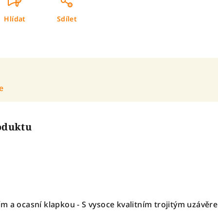
Hlídat
Sdílet
e
roduktu
m a ocasní klapkou - S vysoce kvalitním trojitým uzávěr