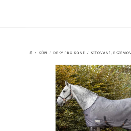
Přejít
na
obsah
/
KŮŇ
/
DEKY PRO KONĚ
/
SÍŤOVANÉ, EKZÉMO
DOMŮ