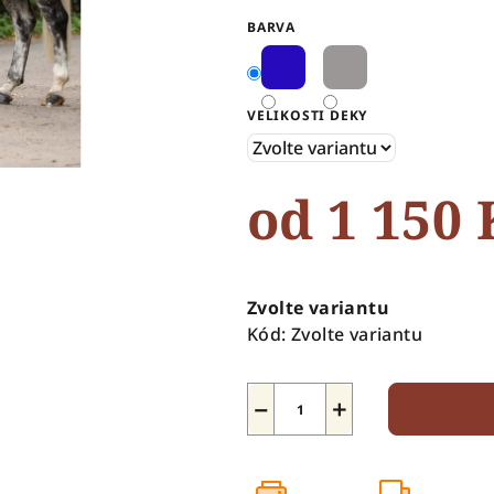
0,0
BARVA
z
5
hvězdiček.
VELIKOSTI DEKY
od
1 150 
Měrná
cena:
Zvolte variantu
Kód:
Zvolte variantu
−
+