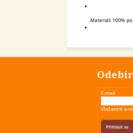
Materiál: 100% po
Odebír
E-mail
Vložením e-ma
Přihlásit se