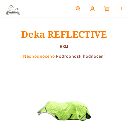
Přejít
na
obsah
Nákupn
Hledat
Přihlášení
Deka REFLECTIVE
košík
HKM
Průměrné
Neohodnoceno
Podrobnosti hodnocení
hodnocení
produktu
je
0,0
z
5
hvězdiček.