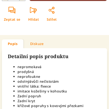
Zeptat se
Hlídat
Sdílet
Popis
Diskuze
Detailní popis produktu
nepromokavá
prodyšná
neprofoukne
odolnýávůči nečistotám
vnitřní látka: fleece
imitace kožešiny v kohoutku
Zadní popruh
Zadní kryt
křížové popruhy s kovovými přezkami