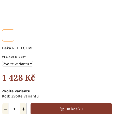
Deka REFLECTIVE
VELIKOSTI DEKY
1 428 Kč
Měrná
Zvolte variantu
cena:
Kód:
Zvolte variantu
−
+
Do košíku