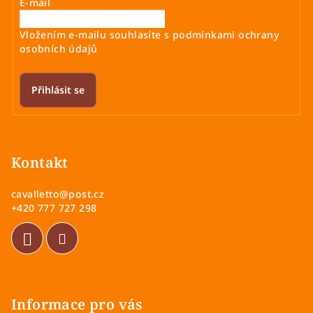
E-mail
Vložením e-mailu souhlasíte s
podmínkami ochrany
osobních údajů
Přihlásit se
Z
á
p
Kontakt
a
cavalletto
@
post.cz
t
+420 777 727 298
í
Informace pro vás