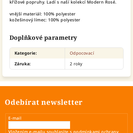
křížové popruhy. Ladí s naší kolekcí Modern Rosé.
vnější materiál: 100% polyester
kožešinový límec: 100% polyester
Doplňkové parametry
Kategorie
:
Odpocovací
Záruka
:
2 roky
Odebírat newsletter
E-mail
Vložením e-mailu souhlasíte s
podmínkami ochrany