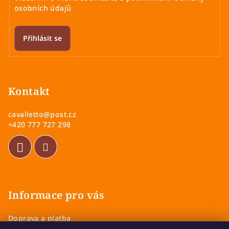
osobních údajů
Přihlásit se
Z
á
p
Kontakt
a
cavalletto
@
post.cz
t
+420 777 727 298
í
Informace pro vás
Doprava a platba