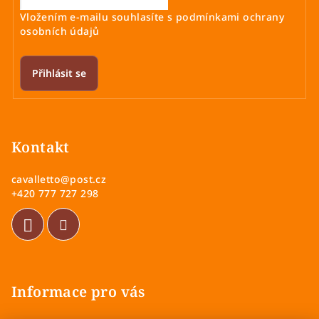
Vložením e-mailu souhlasíte s
podmínkami ochrany
osobních údajů
Přihlásit se
Z
á
p
Kontakt
a
cavalletto
@
post.cz
t
+420 777 727 298
í
Informace pro vás