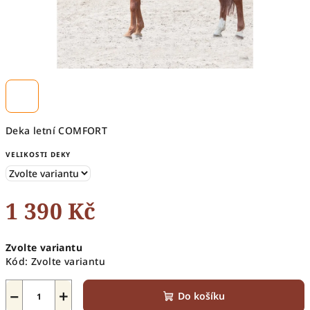
Deka letní COMFORT
VELIKOSTI DEKY
1 390 Kč
Měrná
Zvolte variantu
cena:
Kód:
Zvolte variantu
−
+
Do košíku