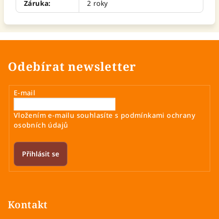
Záruka
:
2 roky
Odebírat newsletter
E-mail
Vložením e-mailu souhlasíte s
podmínkami ochrany
osobních údajů
Přihlásit se
Z
á
p
Kontakt
a