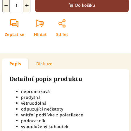
−
+
Do košíku
Zeptat se
Hlídat
Sdílet
Popis
Diskuze
Detailní popis produktu
nepromokavá
prodyšná
větruodolná
odpuzující nečistoty
vnitřní podšívka z polarfleece
podocasník
vypodložený kohoutek