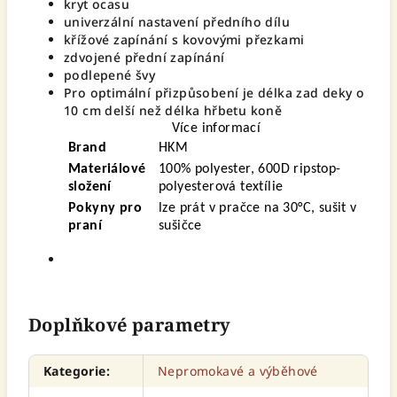
kryt ocasu
univerzální nastavení předního dílu
křížové zapínání s kovovými přezkami
zdvojené přední zapínání
podlepené švy
Pro optimální přizpůsobení je délka zad deky o
10 cm delší než délka hřbetu koně
Více informací
Brand
HKM
Materiálové
100% polyester, 600D ripstop-
složení
polyesterová textílie
Pokyny pro
lze prát v pračce na 30°C, sušit v
praní
sušičce
Doplňkové parametry
Kategorie
:
Nepromokavé a výběhové