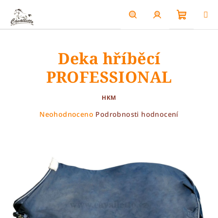
Přejít
na
obsah
Nákupn
Hledat
Přihlášení
Deka hříběcí
košík
PROFESSIONAL
HKM
Průměrné
Neohodnoceno
Podrobnosti hodnocení
hodnocení
produktu
je
0,0
z
5
hvězdiček.