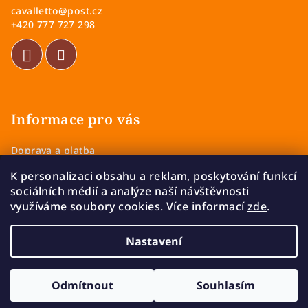
cavalletto
@
post.cz
t
+420 777 727 298
í
Informace pro vás
Doprava a platba
Obchodní podmínky
K personalizaci obsahu a reklam, poskytování funkcí
Zásady ochrany osobních údajů
sociálních médií a analýze naší návštěvnosti
Vrácení a výměna zboží
využíváme soubory cookies. Více informací
zde
.
Reklamace
Nastavení
Copyright 2026
Cavalletto
. Všechna práva vyhrazena.
Upravit nastavení cookies
Odmítnout
Souhlasím
Vytvořil Shoptet