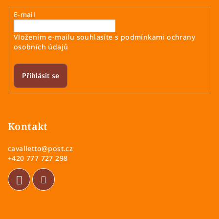
E-mail
Vložením e-mailu souhlasíte s
podmínkami ochrany
osobních údajů
Přihlásit se
Z
á
p
Kontakt
a
cavalletto
@
post.cz
t
+420 777 727 298
í