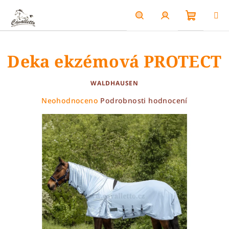
Přejít
na
obsah
Nákupn
Hledat
Přihlášení
Deka ekzémová PROTECT
košík
WALDHAUSEN
Průměrné
Neohodnoceno
Podrobnosti hodnocení
hodnocení
produktu
je
0,0
z
5
hvězdiček.