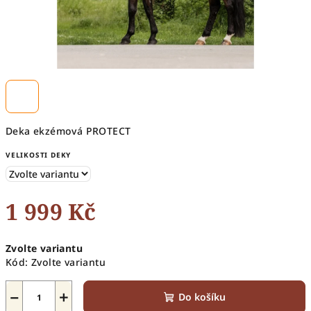
Deka ekzémová PROTECT
VELIKOSTI DEKY
1 999 Kč
Měrná
Zvolte variantu
cena:
Kód:
Zvolte variantu
−
+
Do košíku