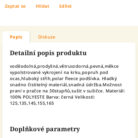
Zeptat se
Hlídat
Sdílet
Popis
Diskuze
Detailní popis produktu
voděodolná,prodyšná,větruvzdorná,pevná,měkce
vypolstrované vykrojení na krku,popruh pod
ocas,hluboký střih,polar fleece podšívka. Hladký
snadno čistitelný materiál,snadná údržba.Možnost
praní v pračce na 30stupňů,sušit v sušičce. Materiál:
100% POLYESTE Barva: černá Velikosti:
125,135,145,155,165
Doplňkové parametry