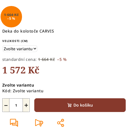
1 664 Kč
–5 %
Deka do kolotoče CARVIS
VELIKOSTI (CM)
standardní cena:
1 664 Kč
–5 %
1 572 Kč
Měrná
Zvolte variantu
cena:
Kód:
Zvolte variantu
−
+
Do košíku