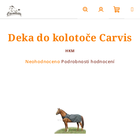
Přejít
na
obsah
Nákupn
Hledat
Přihlášení
Deka do kolotoče Carvis
košík
HKM
Průměrné
Neohodnoceno
Podrobnosti hodnocení
hodnocení
produktu
je
0,0
z
5
hvězdiček.