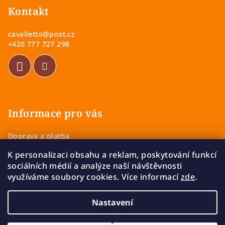
p
Kontakt
a
cavalletto
@
post.cz
t
+420 777 727 298
í
Informace pro vás
Doprava a platba
Obchodní podmínky
K personalizaci obsahu a reklam, poskytování funkcí
Zásady ochrany osobních údajů
sociálních médií a analýze naší návštěvnosti
Vrácení a výměna zboží
využíváme soubory cookies. Více informací
zde
.
Reklamace
Nastavení
Copyright 2026
Cavalletto
. Všechna práva vyhrazena.