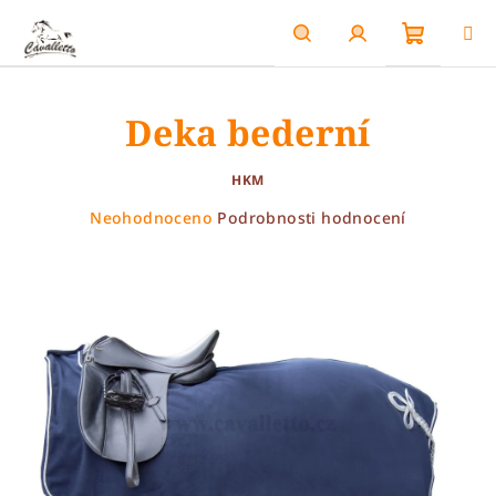
Přejít
na
obsah
Nákupn
Hledat
Přihlášení
Deka bederní
košík
HKM
Průměrné
Neohodnoceno
Podrobnosti hodnocení
hodnocení
produktu
je
0,0
z
5
hvězdiček.