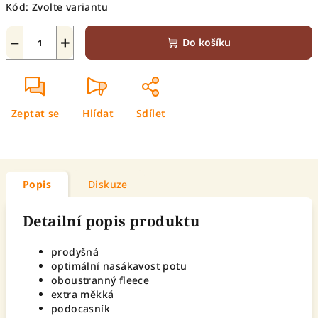
Kód:
Zvolte variantu
−
+
Do košíku
Zeptat se
Hlídat
Sdílet
Popis
Diskuze
Detailní popis produktu
prodyšná
optimální nasákavost potu
oboustranný fleece
extra měkká
podocasník