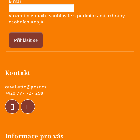
E-mail
Vložením e-mailu souhlasíte s
podmínkami ochrany
osobních údajů
Přihlásit se
Z
á
p
Kontakt
a
cavalletto
@
post.cz
t
+420 777 727 298
í
Informace pro vás