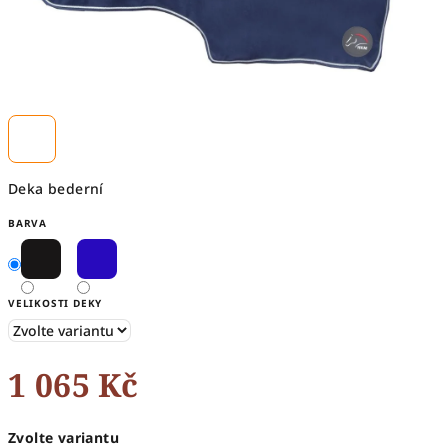
Deka bederní
BARVA
VELIKOSTI DEKY
1 065 Kč
Měrná
Zvolte variantu
cena: