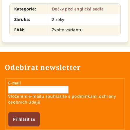
Kategorie
:
Dečky pod anglická sedla
Záruka
:
2 roky
EAN
:
Zvolte variantu
Odebírat newsletter
E-mail
Vložením e-mailu souhlasíte s
podmínkami ochrany
osobních údajů
Přihlásit se