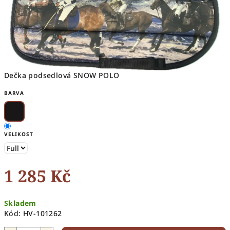
Dečka podsedlová SNOW POLO
BARVA
VELIKOST
1 285 Kč
Měrná
Skladem
cena:
Kód:
HV-101262