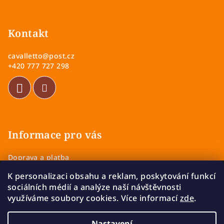
Z
á
p
Kontakt
a
cavalletto
@
post.cz
t
+420 777 727 298
í
Informace pro vás
Doprava a platba
Obchodní podmínky
K personalizaci obsahu a reklam, poskytování funkcí
Zásady ochrany osobních údajů
sociálních médií a analýze naší návštěvnosti
Vrácení a výměna zboží
využíváme soubory cookies. Více informací
zde
.
Reklamace
Nastavení