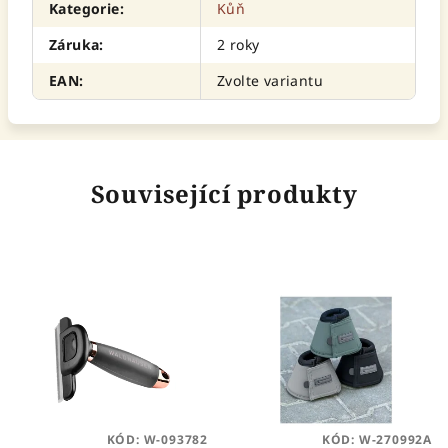
Kategorie
:
Kůň
Záruka
:
2 roky
EAN
:
Zvolte variantu
Související produkty
KÓD:
W-093782
KÓD:
W-270992A