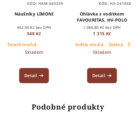
KÓD:
HKM-465239
KÓD:
HV-241038
Náušníky LIMONI
Ohlávka s vodítkem
FAVOURITAS, HV-POLO
452,90 Kč bez DPH
1 086,80 Kč bez DPH
548 Kč
1 315 Kč
Tmavě modrá
Světle modrá
Zelená
Čer
Skladem
Skladem
Detail
Detail
Podobné produkty