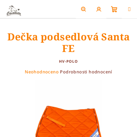
Přejít
na
obsah
Nákupn
Hledat
Přihlášení
Dečka podsedlová Santa
košík
FE
HV-POLO
Průměrné
Neohodnoceno
Podrobnosti hodnocení
hodnocení
produktu
je
0,0
z
5
hvězdiček.