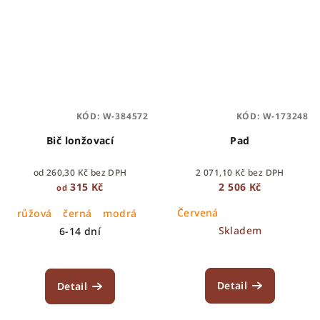
KÓD:
W-384572
KÓD:
W-173248
Bič lonžovací
Pad
od 260,30 Kč bez DPH
2 071,10 Kč bez DPH
315 Kč
2 506 Kč
od
Červená
růžová
černá
modrá
Skladem
6-14 dní
Detail
Detail