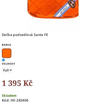
Dečka podsedlová Santa FE
BARVA
VELIKOST
1 395 Kč
Měrná
Skladem
cena:
Kód:
HV-283406