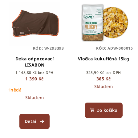
KÓD:
W-293393
KÓD:
ADW-000015
Deka odpocovací
Vločka kukuřičná 15kg
LISABON
1 148,80 Kč bez DPH
325,90 Kč bez DPH
1 390 Kč
365 Kč
Skladem
Hnědá
Skladem
Do košíku
Detail