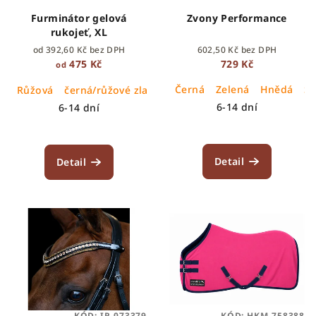
Furminátor gelová
Zvony Performance
rukojeť, XL
od 392,60 Kč bez DPH
602,50 Kč bez DPH
475 Kč
729 Kč
od
Černá
Zelená
Hnědá
Š
Růžová
černá/růžové zlato
černá/stříbrná
6-14 dní
6-14 dní
Detail
Detail
KÓD:
IR-073379
KÓD:
HKM-758388