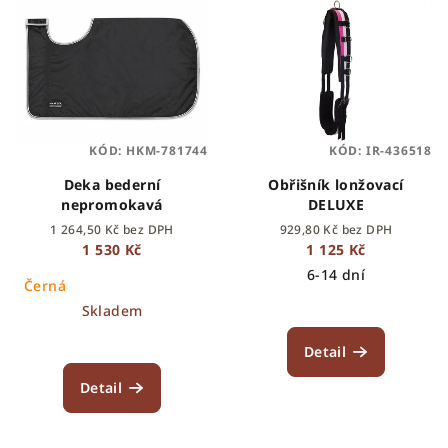
KÓD:
HKM-781744
KÓD:
IR-436518
Deka bederní
Obřišník lonžovací
nepromokavá
DELUXE
1 264,50 Kč bez DPH
929,80 Kč bez DPH
1 530 Kč
1 125 Kč
6-14 dní
Černá
Skladem
Detail
Detail