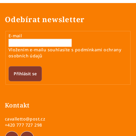
Odebírat newsletter
E-mail
Vložením e-mailu souhlasíte s
podmínkami ochrany
osobních údajů
Přihlásit se
Z
á
p
Kontakt
a
cavalletto
@
post.cz
t
+420 777 727 298
í