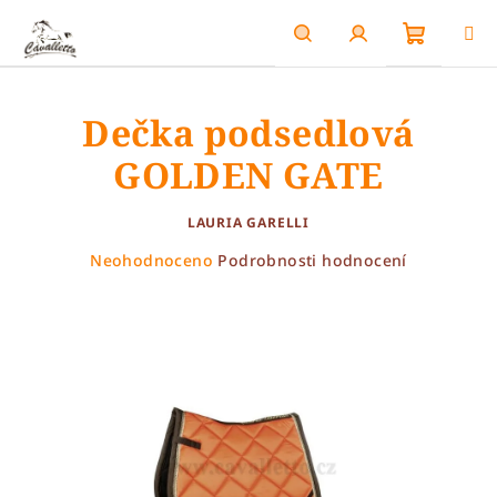
Přejít
na
obsah
Nákupn
Hledat
Přihlášení
Dečka podsedlová
košík
GOLDEN GATE
LAURIA GARELLI
Průměrné
Neohodnoceno
Podrobnosti hodnocení
hodnocení
produktu
je
0,0
z
5
hvězdiček.