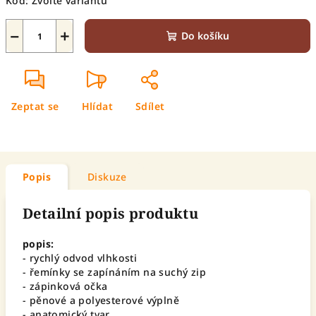
Kód:
Zvolte variantu
−
+
Do košíku
Zeptat se
Hlídat
Sdílet
Popis
Diskuze
Detailní popis produktu
popis:
- rychlý odvod vlhkosti
- řemínky se zapínáním na suchý zip
- zápinková očka
- pěnové a polyesterové výplně
- anatomický tvar