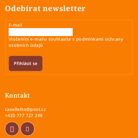
Odebírat newsletter
E-mail
Vložením e-mailu souhlasíte s
podmínkami ochrany
osobních údajů
Přihlásit se
Z
á
p
Kontakt
a
cavalletto
@
post.cz
t
+420 777 727 298
í