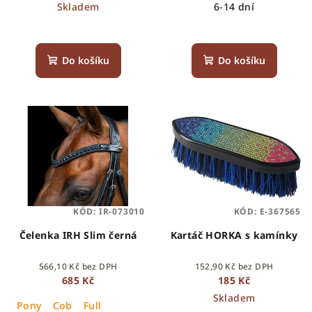
Skladem
6-14 dní
Do košíku
Do košíku
KÓD:
IR-073010
KÓD:
E-367565
Čelenka IRH Slim černá
Kartáč HORKA s kamínky
566,10 Kč bez DPH
152,90 Kč bez DPH
685 Kč
185 Kč
Skladem
Pony
Cob
Full