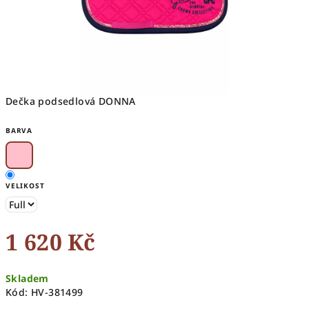
Dečka podsedlová DONNA
BARVA
VELIKOST
1 620 Kč
Měrná
Skladem
cena:
Kód:
HV-381499