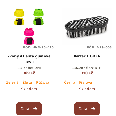
KÓD:
HKM-954115
KÓD:
E-994563
Zvony Atlanta gumové
Kartáč HORKA
neon
305 Kč bez DPH
256,20 Kč bez DPH
369 Kč
310 Kč
Zelená
Žlutá
Růžová
Černá
Fialová
Skladem
Skladem
Detail
Detail