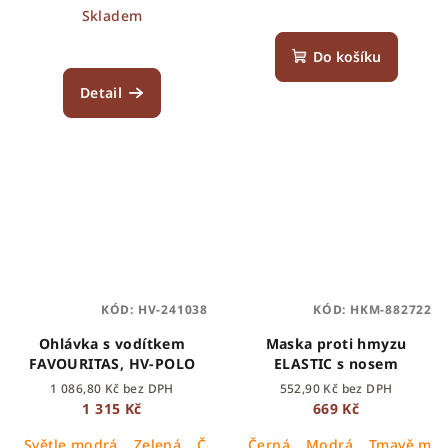
Skladem
Do košíku
Detail
KÓD:
HV-241038
KÓD:
HKM-882722
Ohlávka s vodítkem
Maska proti hmyzu
FAVOURITAS, HV-POLO
ELASTIC s nosem
1 086,80 Kč bez DPH
552,90 Kč bez DPH
1 315 Kč
669 Kč
Světle modrá
Zelená
Červená
Černá
Hnědá
Modrá
Růžová
Tmavě mod