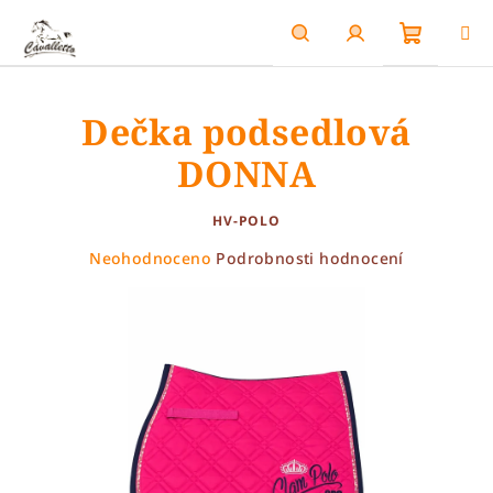
Přejít
na
obsah
Nákupn
Hledat
Přihlášení
Dečka podsedlová
košík
DONNA
HV-POLO
Průměrné
Neohodnoceno
Podrobnosti hodnocení
hodnocení
produktu
je
0,0
z
5
hvězdiček.