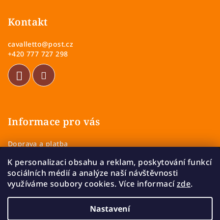
á
p
Kontakt
a
cavalletto
@
post.cz
t
+420 777 727 298
í
Informace pro vás
Doprava a platba
Obchodní podmínky
K personalizaci obsahu a reklam, poskytování funkcí
Zásady ochrany osobních údajů
sociálních médií a analýze naší návštěvnosti
Vrácení a výměna zboží
využíváme soubory cookies. Více informací
zde
.
Reklamace
Nastavení