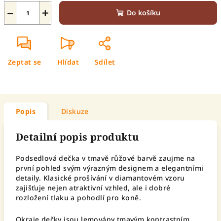
−
+
Do košíku
Zeptat se
Hlídat
Sdílet
Popis
Diskuze
Detailní popis produktu
Podsedlová dečka v tmavě růžové barvě zaujme na
první pohled svým výrazným designem a elegantními
detaily. Klasické prošívání v diamantovém vzoru
zajišťuje nejen atraktivní vzhled, ale i dobré
rozložení tlaku a pohodlí pro koně.
Okraje dečky jsou lemovány tmavým kontrastním