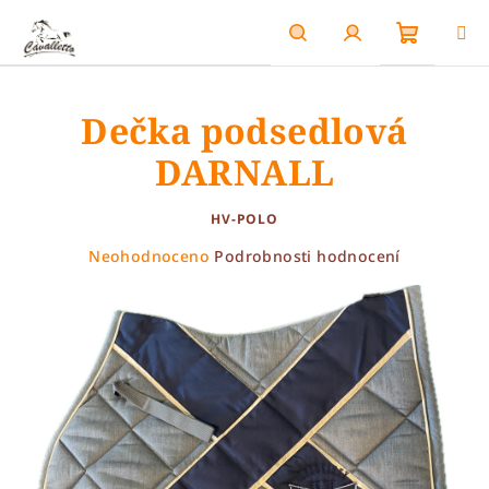
Přejít
na
obsah
Nákupn
Hledat
Přihlášení
Dečka podsedlová
košík
DARNALL
HV-POLO
Průměrné
Neohodnoceno
Podrobnosti hodnocení
hodnocení
produktu
je
0,0
z
5
hvězdiček.