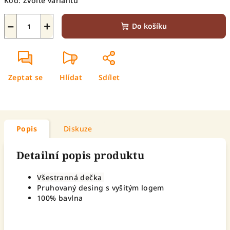
Kód:
Zvolte variantu
−
+
Do košíku
Zeptat se
Hlídat
Sdílet
Popis
Diskuze
Detailní popis produktu
Všestranná dečka
Pruhovaný desing s vyšitým logem
100% bavlna