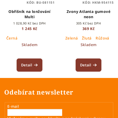
KÓD:
BU-081151
KÓD:
HKM-954115
Obřišník na lonžování
Zvony Atlanta gumové
Multi
neon
1 028,90 Kč bez DPH
305 Kč bez DPH
1 245 Kč
369 Kč
Černá
Zelená
Žlutá
Růžová
Skladem
Skladem
Detail
Detail
Odebírat newsletter
E-mail