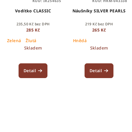
KÓD:
IR254635
KÓD:
HKM-043338
Vodítko CLASSIC
Náušníky SILVER PEARLS
235,50 Kč bez DPH
219 Kč bez DPH
285 Kč
265 Kč
Zelená
Žlutá
Hnědá
Skladem
Skladem
Detail
Detail