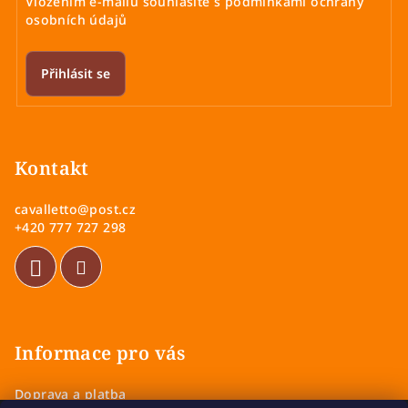
Vložením e-mailu souhlasíte s
podmínkami ochrany
osobních údajů
Přihlásit se
Z
á
p
Kontakt
a
cavalletto
@
post.cz
t
+420 777 727 298
í
Informace pro vás
Doprava a platba