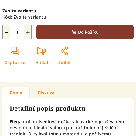
Měrná
Zvolte variantu
cena:
Kód:
Zvolte variantu
−
+
Do košíku
Zeptat se
Hlídat
Sdílet
Popis
Diskuze
Detailní popis produktu
Elegantní podsedlová dečka v klasickém prošívaném
designu je ideální volbou pro každodenní ježdění i
trénink. Díky kvalitnímu materiálu a pečlivému