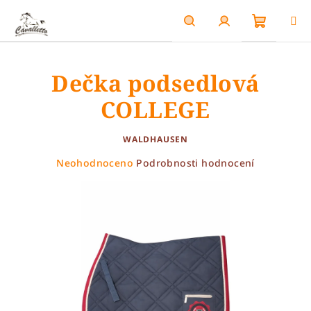
Přejít
na
obsah
Nákupn
Hledat
Přihlášení
Dečka podsedlová
košík
COLLEGE
WALDHAUSEN
Průměrné
Neohodnoceno
Podrobnosti hodnocení
hodnocení
produktu
je
0,0
z
5
hvězdiček.