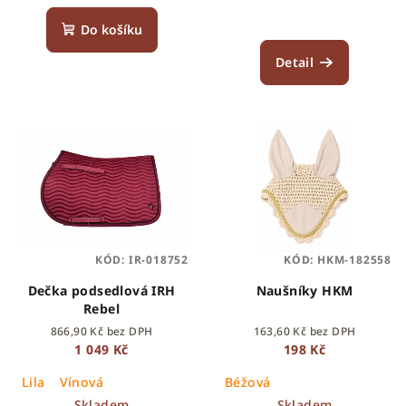
Do košíku
Detail
KÓD:
IR-018752
KÓD:
HKM-182558
Dečka podsedlová IRH
Naušníky HKM
Rebel
866,90 Kč bez DPH
163,60 Kč bez DPH
1 049 Kč
198 Kč
Lila
Vínová
Béžová
Skladem
Skladem