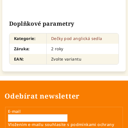
Doplňkové parametry
Kategorie
:
Dečky pod anglická sedla
Záruka
:
2 roky
EAN
:
Zvolte variantu
Odebírat newsletter
E-mail
Vložením e-mailu souhlasíte s
podmínkami ochrany