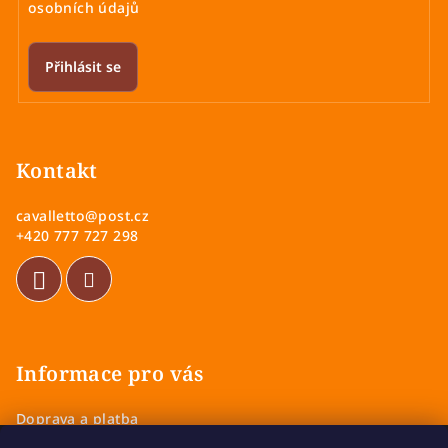
osobních údajů
Přihlásit se
Z
á
p
Kontakt
a
cavalletto
@
post.cz
t
+420 777 727 298
í
Informace pro vás
Doprava a platba
Obchodní podmínky