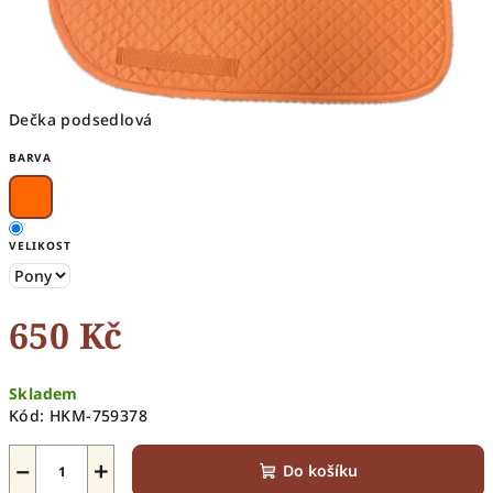
Dečka podsedlová
BARVA
VELIKOST
650 Kč
Měrná
Skladem
cena:
Kód:
HKM-759378
−
+
Do košíku