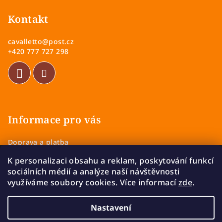
á
p
Kontakt
a
cavalletto
@
post.cz
t
+420 777 727 298
í
Informace pro vás
Doprava a platba
Obchodní podmínky
K personalizaci obsahu a reklam, poskytování funkcí
Zásady ochrany osobních údajů
sociálních médií a analýze naší návštěvnosti
Vrácení a výměna zboží
využíváme soubory cookies. Více informací
zde
.
Reklamace
Nastavení