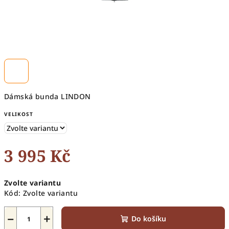
Dámská bunda LINDON
VELIKOST
3 995 Kč
Měrná
Zvolte variantu
cena:
Kód:
Zvolte variantu
−
+
Do košíku