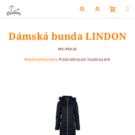
Přejít
na
obsah
Nákupn
Hledat
Přihlášení
Dámská bunda LINDON
košík
HV-POLO
Průměrné
Neohodnoceno
Podrobnosti hodnocení
hodnocení
produktu
je
0,0
z
5
hvězdiček.