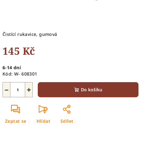
Čistící rukavice, gumová
145 Kč
Měrná
6-14 dní
cena:
Kód:
W- 608301
−
+
Do košíku
Zeptat se
Hlídat
Sdílet