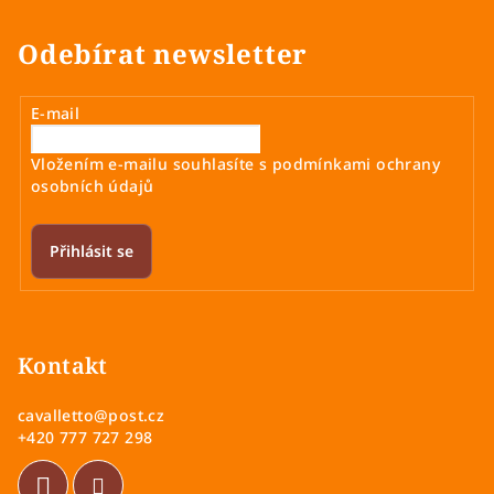
Odebírat newsletter
E-mail
Vložením e-mailu souhlasíte s
podmínkami ochrany
osobních údajů
Přihlásit se
Z
á
p
Kontakt
a
cavalletto
@
post.cz
t
+420 777 727 298
í