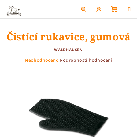
Přejít
na
obsah
Nákupn
Hledat
Přihlášení
Čistící rukavice, gumová
košík
WALDHAUSEN
Průměrné
Neohodnoceno
Podrobnosti hodnocení
hodnocení
produktu
je
0,0
z
5
hvězdiček.