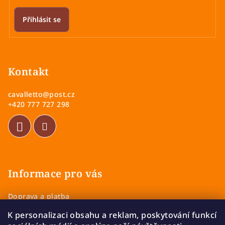
Přihlásit se
Z
á
p
Kontakt
a
cavalletto
@
post.cz
t
+420 777 727 298
í
Informace pro vás
Doprava a platba
Obchodní podmínky
K personalizaci obsahu a reklam, poskytování funkcí
Zásady ochrany osobních údajů