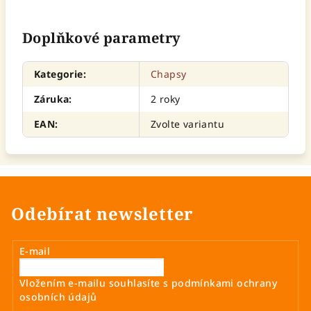
Doplňkové parametry
Kategorie
:
Chapsy
Záruka
:
2 roky
EAN
:
Zvolte variantu
Odebírat newsletter
E-mail
Vložením e-mailu souhlasíte s
podmínkami ochrany
osobních údajů