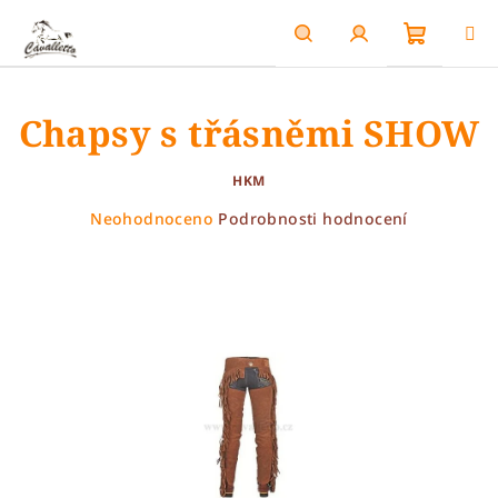
Přejít
na
obsah
Nákupn
Hledat
Přihlášení
Chapsy s třásněmi SHOW
košík
HKM
Průměrné
Neohodnoceno
Podrobnosti hodnocení
hodnocení
produktu
je
0,0
z
5
hvězdiček.