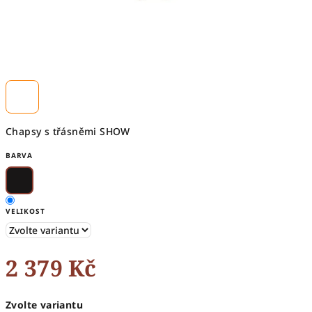
Chapsy s třásněmi SHOW
BARVA
VELIKOST
2 379 Kč
Měrná
Zvolte variantu
cena: