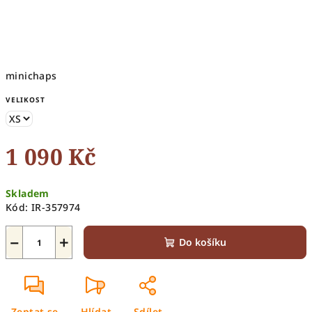
minichaps
VELIKOST
1 090 Kč
Měrná
Skladem
cena:
Kód:
IR-357974
−
+
Do košíku
Zeptat se
Hlídat
Sdílet