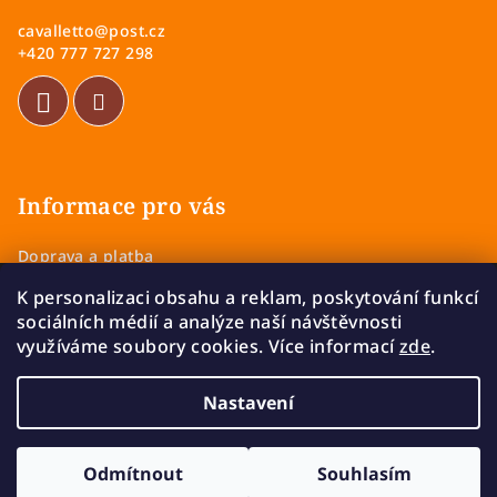
a
cavalletto
@
post.cz
t
+420 777 727 298
í
Informace pro vás
Doprava a platba
Obchodní podmínky
K personalizaci obsahu a reklam, poskytování funkcí
Zásady ochrany osobních údajů
sociálních médií a analýze naší návštěvnosti
Vrácení a výměna zboží
využíváme soubory cookies. Více informací
zde
.
Reklamace
Nastavení
Copyright 2026
Cavalletto
. Všechna práva vyhrazena.
Upravit nastavení cookies
Odmítnout
Souhlasím