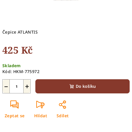
Čepice ATLANTIS
425 Kč
Měrná
Skladem
cena:
Kód:
HKM-775972
−
+
Do košíku
Zeptat se
Hlídat
Sdílet