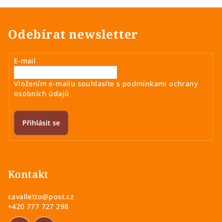
Odebírat newsletter
E-mail
Vložením e-mailu souhlasíte s
podmínkami ochrany
osobních údajů
Přihlásit se
Z
á
p
Kontakt
a
cavalletto
@
post.cz
t
+420 777 727 298
í