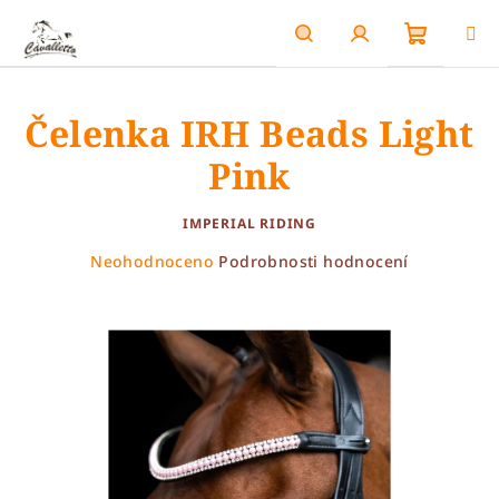
Přejít
na
obsah
Nákupn
Hledat
Přihlášení
Čelenka IRH Beads Light
košík
Pink
IMPERIAL RIDING
Průměrné
Neohodnoceno
Podrobnosti hodnocení
hodnocení
produktu
je
0,0
z
5
hvězdiček.