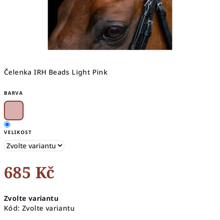
Čelenka IRH Beads Light Pink
BARVA
VELIKOST
685 Kč
Měrná
Zvolte variantu
cena:
Kód:
Zvolte variantu