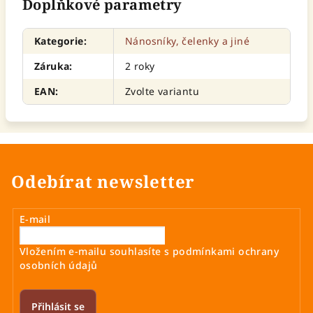
Doplňkové parametry
Kategorie
:
Nánosníky, čelenky a jiné
Záruka
:
2 roky
EAN
:
Zvolte variantu
Odebírat newsletter
E-mail
Vložením e-mailu souhlasíte s
podmínkami ochrany
osobních údajů
Přihlásit se