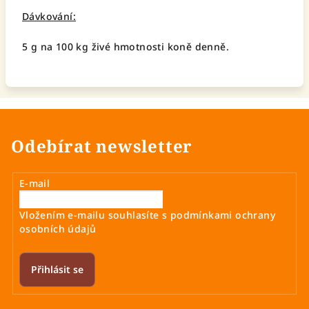
Dávkování:
5 g na 100 kg živé hmotnosti koně denně.
Odebírat newsletter
E-mail
Vložením e-mailu souhlasíte s
podmínkami ochrany
osobních údajů
Přihlásit se
Z