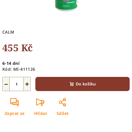
CALM
455 Kč
Měrná
6-14 dní
cena:
Kód:
MI-411126
−
+
Do košíku
Zeptat se
Hlídat
Sdílet