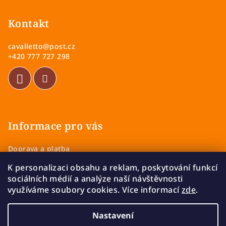
á
p
Kontakt
a
cavalletto
@
post.cz
t
+420 777 727 298
í
Informace pro vás
Doprava a platba
Obchodní podmínky
K personalizaci obsahu a reklam, poskytování funkcí
Zásady ochrany osobních údajů
sociálních médií a analýze naší návštěvnosti
Vrácení a výměna zboží
využíváme soubory cookies. Více informací
zde
.
Reklamace
Nastavení