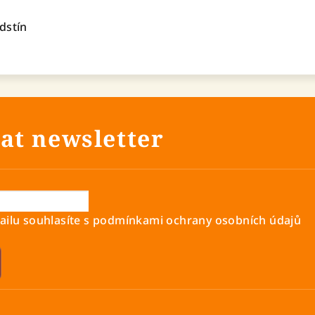
odstín
at newsletter
ilu souhlasíte s
podmínkami ochrany osobních údajů