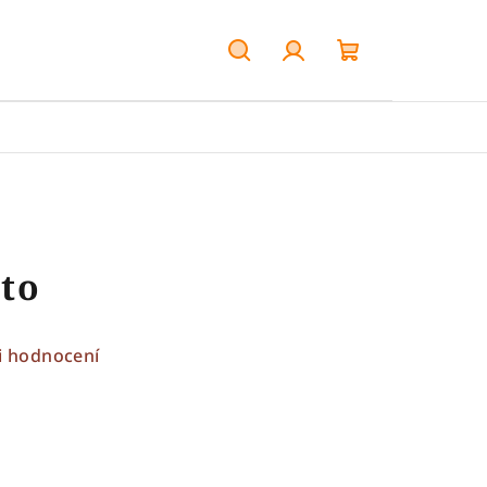
Hledat
Přihlášení
Nákupní
košík
tto
i hodnocení