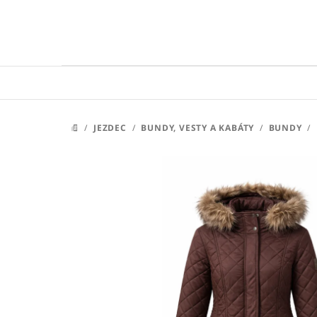
Přejít
na
obsah
/
JEZDEC
/
BUNDY, VESTY A KABÁTY
/
BUNDY
/
DOMŮ