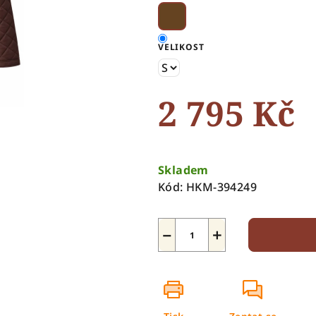
5
hvězdiček.
VELIKOST
2 795 Kč
Měrná
cena:
Skladem
Kód:
HKM-394249
−
+