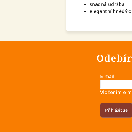
snadná údržba
elegantní hnědý 
Odebír
E-mail
Vložením e-ma
Přihlásit se