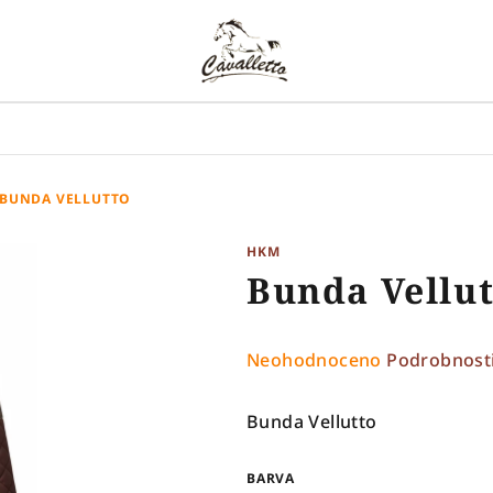
BUNDA VELLUTTO
HKM
Bunda Vellu
Průměrné
Neohodnoceno
Podrobnost
hodnocení
produktu
Bunda Vellutto
je
0,0
BARVA
z