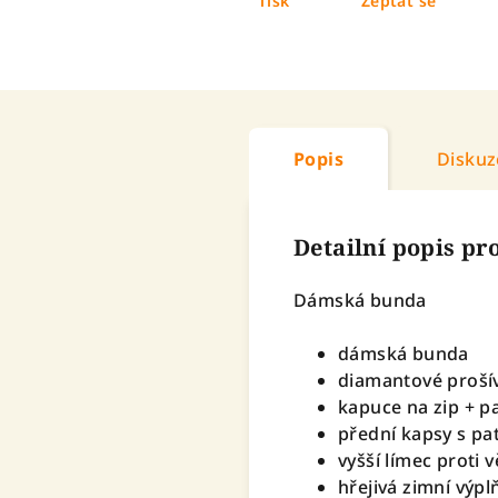
Tisk
Zeptat se
Popis
Diskuz
Detailní popis p
Dámská bunda
dámská bunda
diamantové proší
kapuce na zip + p
přední kapsy s pa
vyšší límec proti 
hřejivá zimní výpl