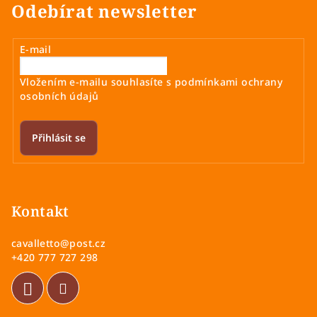
Odebírat newsletter
E-mail
Vložením e-mailu souhlasíte s
podmínkami ochrany
osobních údajů
Přihlásit se
Z
á
p
Kontakt
a
cavalletto
@
post.cz
t
+420 777 727 298
í