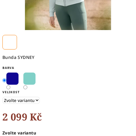
Bunda SYDNEY
BARVA
VELIKOST
2 099 Kč
Měrná
Zvolte variantu
cena: