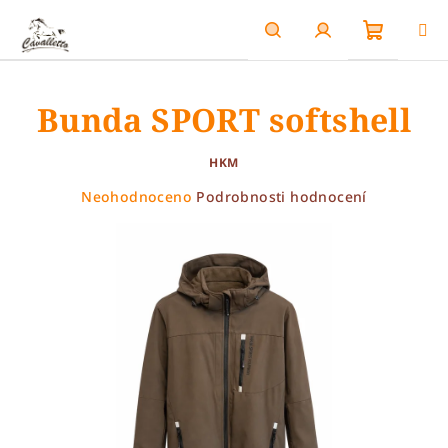
Přejít
na
obsah
Nákupn
Hledat
Přihlášení
Bunda SPORT softshell
košík
HKM
Průměrné
Neohodnoceno
Podrobnosti hodnocení
hodnocení
produktu
je
0,0
z
5
hvězdiček.