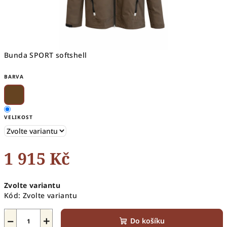
Bunda SPORT softshell
BARVA
VELIKOST
1 915 Kč
Měrná
Zvolte variantu
cena:
Kód:
Zvolte variantu
−
+
Do košíku