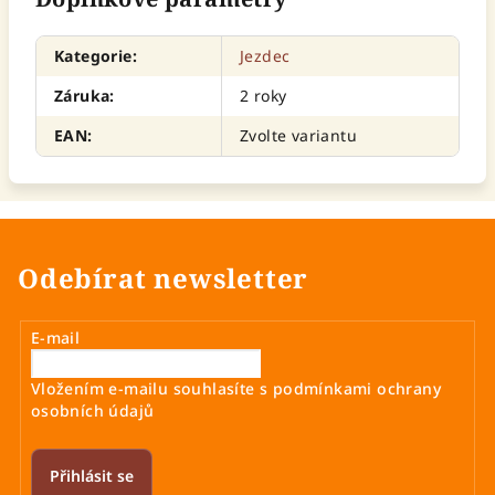
Kategorie
:
Jezdec
Záruka
:
2 roky
EAN
:
Zvolte variantu
Odebírat newsletter
E-mail
Vložením e-mailu souhlasíte s
podmínkami ochrany
osobních údajů
Přihlásit se