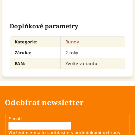
Doplňkové parametry
Kategorie
:
Bundy
Záruka
:
2 roky
EAN
:
Zvolte variantu
Odebírat newsletter
E-mail
Vložením e-mailu souhlasíte s
podmínkami ochrany