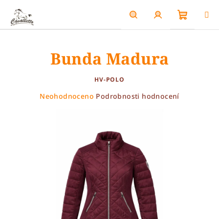
Přejít
na
obsah
Nákupn
Hledat
Přihlášení
Bunda Madura
košík
HV-POLO
Průměrné
Neohodnoceno
Podrobnosti hodnocení
hodnocení
produktu
je
0,0
z
5
hvězdiček.