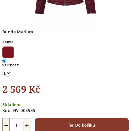
Bunda Madura
BARVA
VELIKOST
2 569 Kč
Měrná
Skladem
cena:
Kód:
HV-003535
−
+
Do košíku