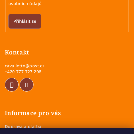
osobních údajů
Přihlásit se
Z
á
p
Kontakt
a
cavalletto
@
post.cz
t
+420 777 727 298
í
Informace pro vás
Doprava a platba
Obchodní podmínky