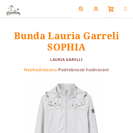
Přejít
na
obsah
Nákupn
Hledat
Přihlášení
Bunda Lauria Garreli
košík
SOPHIA
LAURIA GARELLI
Průměrné
Neohodnoceno
Podrobnosti hodnocení
hodnocení
produktu
je
0,0
z
5
hvězdiček.