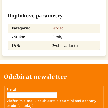
Doplňkové parametry
Kategorie
:
Jezdec
Záruka
:
2 roky
EAN
:
Zvolte variantu
Odebírat newsletter
E-mail
Vložením e-mailu souhlasíte s
podmínkami ochrany
osobních údajů