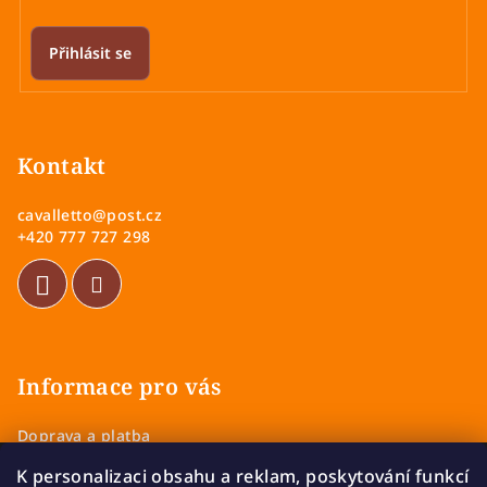
Přihlásit se
Z
á
p
Kontakt
a
cavalletto
@
post.cz
t
+420 777 727 298
í
Informace pro vás
Doprava a platba
Obchodní podmínky
K personalizaci obsahu a reklam, poskytování funkcí