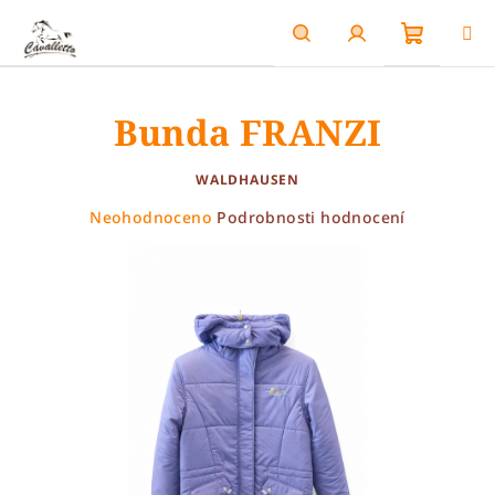
Přejít
na
obsah
Nákupn
Hledat
Přihlášení
Bunda FRANZI
košík
WALDHAUSEN
Průměrné
Neohodnoceno
Podrobnosti hodnocení
hodnocení
produktu
je
0,0
z
5
hvězdiček.