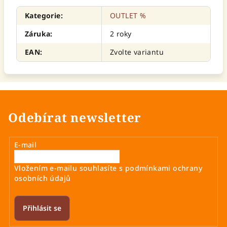
Kategorie
:
OUTLET %
Záruka
:
2 roky
EAN
:
Zvolte variantu
Odebírat newsletter
E-mail
Vložením e-mailu souhlasíte s
podmínkami ochrany
osobních údajů
Přihlásit se