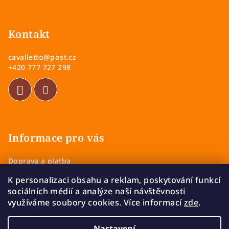
Z
á
p
Kontakt
a
cavalletto
@
post.cz
t
+420 777 727 298
í
Informace pro vás
Doprava a platba
Obchodní podmínky
K personalizaci obsahu a reklam, poskytování funkcí
Zásady ochrany osobních údajů
sociálních médií a analýze naší návštěvnosti
Vrácení a výměna zboží
využíváme soubory cookies. Více informací
zde
.
Reklamace
Nastavení