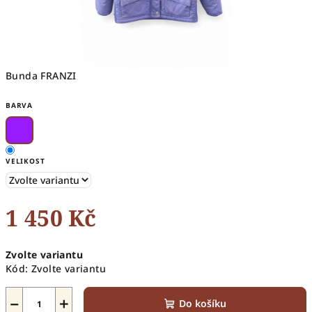
Bunda FRANZI
BARVA
VELIKOST
1 450 Kč
Měrná
Zvolte variantu
cena:
Kód:
Zvolte variantu
−
+
Do košíku