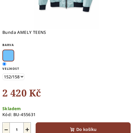
Bunda AMELY TEENS
BARVA
VELIKOST
2 420 Kč
Měrná
Skladem
cena:
Kód:
BU-455631
−
+
Do košíku