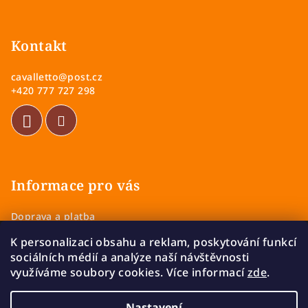
Z
á
p
Kontakt
a
cavalletto
@
post.cz
t
+420 777 727 298
í
Informace pro vás
Doprava a platba
Obchodní podmínky
K personalizaci obsahu a reklam, poskytování funkcí
Zásady ochrany osobních údajů
sociálních médií a analýze naší návštěvnosti
Vrácení a výměna zboží
využíváme soubory cookies. Více informací
zde
.
Reklamace
Nastavení