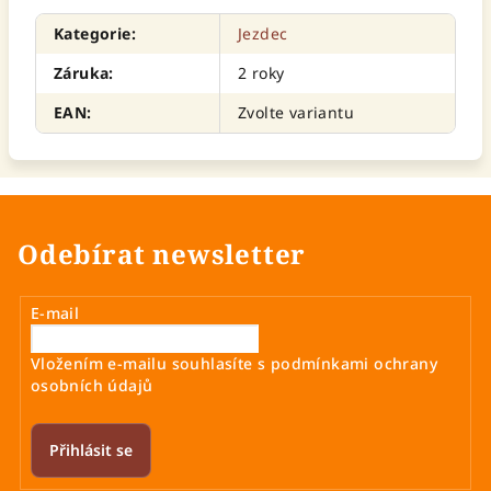
Kategorie
:
Jezdec
Záruka
:
2 roky
EAN
:
Zvolte variantu
Odebírat newsletter
E-mail
Vložením e-mailu souhlasíte s
podmínkami ochrany
osobních údajů
Přihlásit se