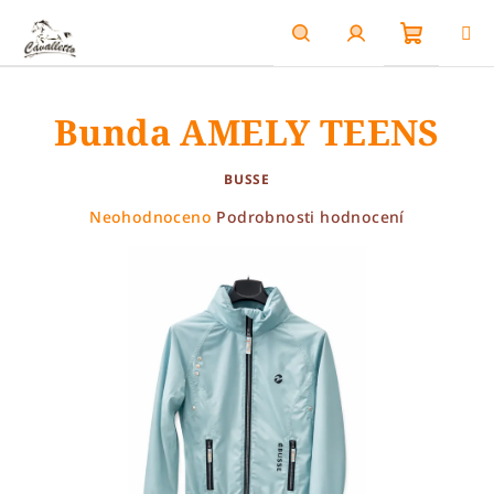
Přejít
na
obsah
Nákupn
Hledat
Přihlášení
Bunda AMELY TEENS
košík
BUSSE
Průměrné
Neohodnoceno
Podrobnosti hodnocení
hodnocení
produktu
je
0,0
z
5
hvězdiček.