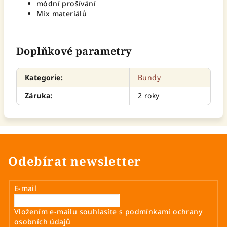
módní prošívání
Mix materiálů
Doplňkové parametry
Kategorie
:
Bundy
Záruka
:
2 roky
Odebírat newsletter
E-mail
Vložením e-mailu souhlasíte s
podmínkami ochrany
osobních údajů