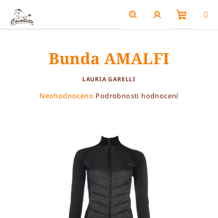
Přejít
na
obsah
Nákupn
Hledat
Přihlášení
Bunda AMALFI
košík
LAURIA GARELLI
Průměrné
Neohodnoceno
Podrobnosti hodnocení
hodnocení
produktu
je
0,0
z
5
hvězdiček.