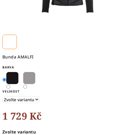
Bunda AMALFI
BARVA
VELIKOST
1 729 Kč
Měrná
Zvolte variantu
cena: