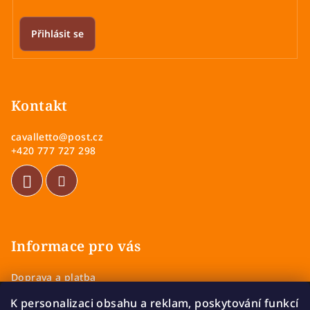
Přihlásit se
Z
á
p
Kontakt
a
cavalletto
@
post.cz
t
+420 777 727 298
í
Informace pro vás
Doprava a platba
Obchodní podmínky
K personalizaci obsahu a reklam, poskytování funkcí