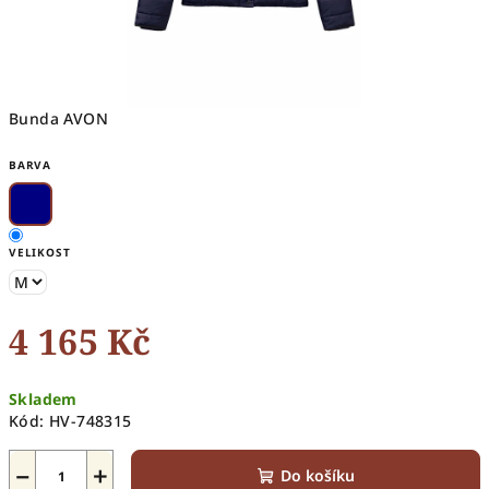
Bunda AVON
BARVA
VELIKOST
4 165 Kč
Měrná
Skladem
cena:
Kód:
HV-748315
−
+
Do košíku