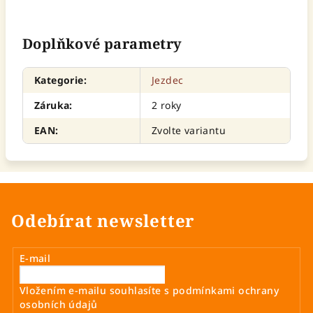
Doplňkové parametry
Kategorie
:
Jezdec
Záruka
:
2 roky
EAN
:
Zvolte variantu
Odebírat newsletter
E-mail
Vložením e-mailu souhlasíte s
podmínkami ochrany
osobních údajů