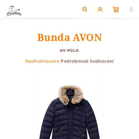
Přejít
na
obsah
Nákupn
Hledat
Přihlášení
Bunda AVON
košík
HV-POLO
Průměrné
Neohodnoceno
Podrobnosti hodnocení
hodnocení
produktu
je
0,0
z
5
hvězdiček.