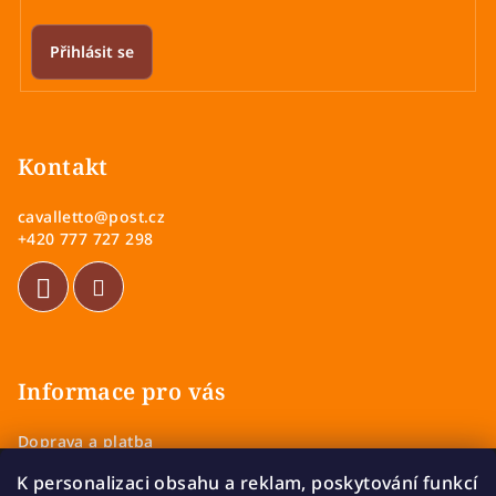
Přihlásit se
Z
á
p
Kontakt
a
cavalletto
@
post.cz
t
+420 777 727 298
í
Informace pro vás
Doprava a platba
Obchodní podmínky
K personalizaci obsahu a reklam, poskytování funkcí