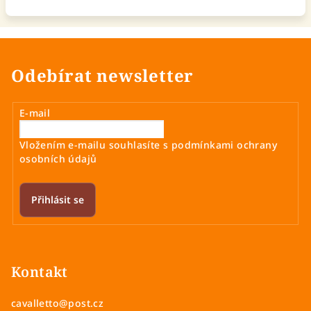
Odebírat newsletter
E-mail
Vložením e-mailu souhlasíte s
podmínkami ochrany
osobních údajů
Přihlásit se
Z
á
p
Kontakt
a
cavalletto
@
post.cz