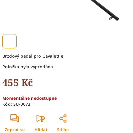
Brzdový pedál pro Cavalettie
Položka byla vyprodána…
455 Kč
Měrná
Momentálně nedostupné
cena:
Kód:
SU-0073
Zeptat se
Hlídat
Sdílet