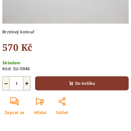
Brzdový kotouč
570 Kč
Měrná
Skladem
cena:
Kód:
SU-0046
−
+
Do košíku
Zeptat se
Hlídat
Sdílet