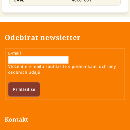
Odebírat newsletter
E-mail
Vložením e-mailu souhlasíte s
podmínkami ochrany
osobních údajů
Přihlásit se
Z
á
p
Kontakt
a