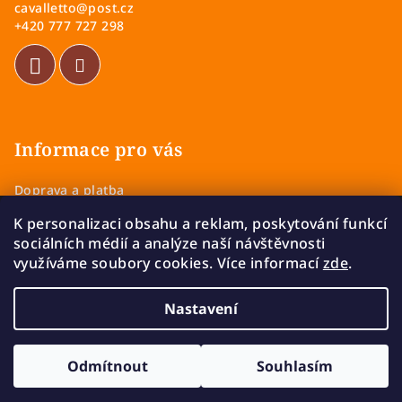
cavalletto
@
post.cz
t
+420 777 727 298
í
Informace pro vás
Doprava a platba
Obchodní podmínky
K personalizaci obsahu a reklam, poskytování funkcí
Zásady ochrany osobních údajů
sociálních médií a analýze naší návštěvnosti
Vrácení a výměna zboží
využíváme soubory cookies. Více informací
zde
.
Reklamace
Nastavení
Copyright 2026
Cavalletto
. Všechna práva vyhrazena.
Upravit nastavení cookies
Odmítnout
Souhlasím
Vytvořil Shoptet