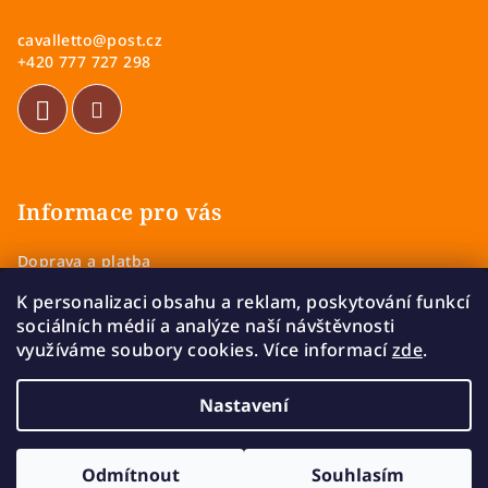
a
cavalletto
@
post.cz
t
+420 777 727 298
í
Informace pro vás
Doprava a platba
Obchodní podmínky
K personalizaci obsahu a reklam, poskytování funkcí
Zásady ochrany osobních údajů
sociálních médií a analýze naší návštěvnosti
Vrácení a výměna zboží
využíváme soubory cookies. Více informací
zde
.
Reklamace
Nastavení
Copyright 2026
Cavalletto
. Všechna práva vyhrazena.
Upravit nastavení cookies
Odmítnout
Souhlasím