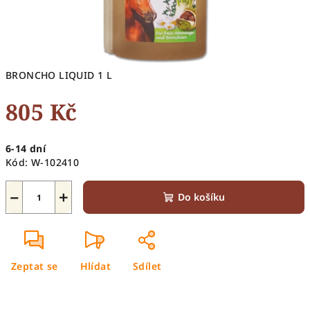
BRONCHO LIQUID 1 L
805 Kč
Měrná
6-14 dní
cena:
Kód:
W-102410
−
+
Do košíku
Zeptat se
Hlídat
Sdílet