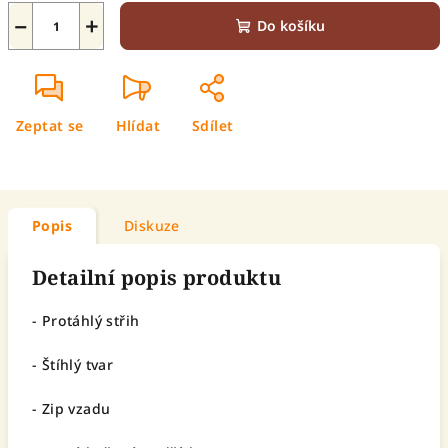
−
+
Do košíku
Zeptat se
Hlídat
Sdílet
Popis
Diskuze
Detailní popis produktu
- Protáhlý střih
- Š
tíhlý tvar
- Zip vzadu