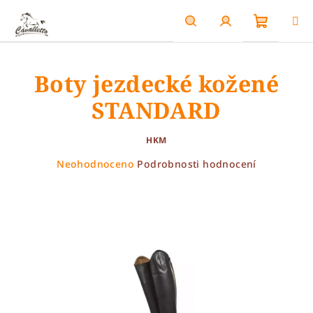
Přejít
na
obsah
Nákupn
Hledat
Přihlášení
Boty jezdecké kožené
košík
STANDARD
HKM
Průměrné
Neohodnoceno
Podrobnosti hodnocení
hodnocení
produktu
je
0,0
z
5
hvězdiček.