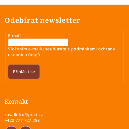
Odebírat newsletter
E-mail
Vložením e-mailu souhlasíte s
podmínkami ochrany
osobních údajů
Přihlásit se
Z
á
p
Kontakt
a
cavalletto
@
post.cz
t
+420 777 727 298
í