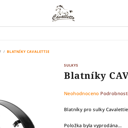
Y
/
BLATNÍKY CAVALETTIE
SULKYS
Blatníky CA
Průměrné
Neohodnoceno
Podrobnost
hodnocení
produktu
Blatníky pro sulky Cavaletti
je
0,0
Položka byla vyprodána…
z