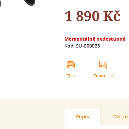
5
1 890 Kč
hvězdiček.
Měrná
cena:
Momentálně nedostupné
Kód:
SU-000025
Tisk
Zeptat se
Popis
Diskuz