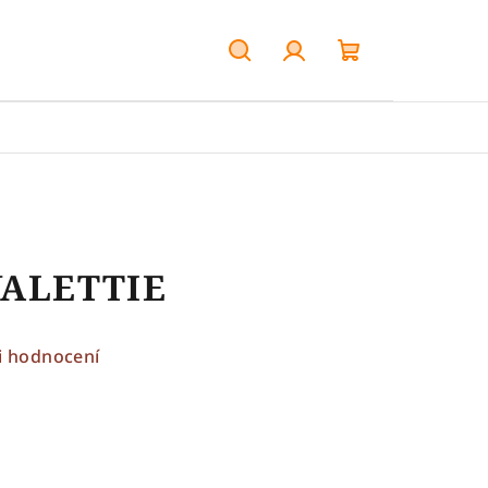
Hledat
Přihlášení
Nákupní
košík
VALETTIE
i hodnocení
e