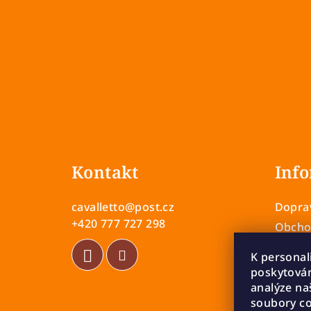
Z
á
Kontakt
Info
p
a
cavalletto
@
post.cz
Doprav
t
+420 777 727 298
Obcho
Zásady
í
K personal
Vrácen
poskytován
Rekla
analýze na
soubory co