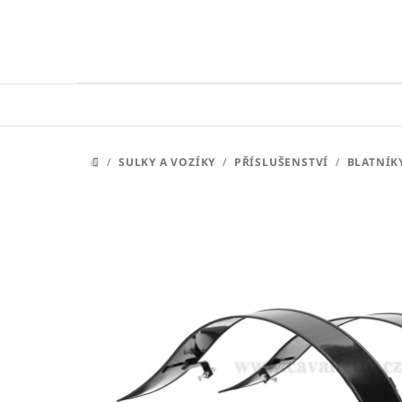
Přejít
na
obsah
/
SULKY A VOZÍKY
/
PŘÍSLUŠENSTVÍ
/
BLATNÍK
DOMŮ