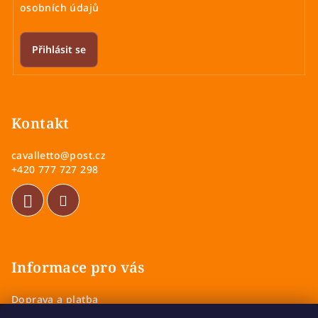
osobních údajů
Přihlásit se
Z
á
p
Kontakt
a
cavalletto
@
post.cz
t
+420 777 727 298
í
Informace pro vás
Doprava a platba
Obchodní podmínky