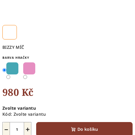
BIZZY MÍČ
BARVA HRAČKY
980 Kč
Měrná
Zvolte variantu
cena:
Kód:
Zvolte variantu
−
+
Do košíku