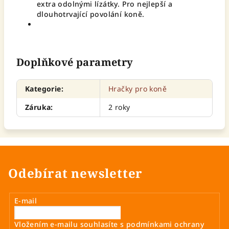
extra odolnými lízátky. Pro nejlepší a
dlouhotrvající povolání koně.
Doplňkové parametry
Kategorie
:
Hračky pro koně
Záruka
:
2 roky
Odebírat newsletter
E-mail
Vložením e-mailu souhlasíte s
podmínkami ochrany