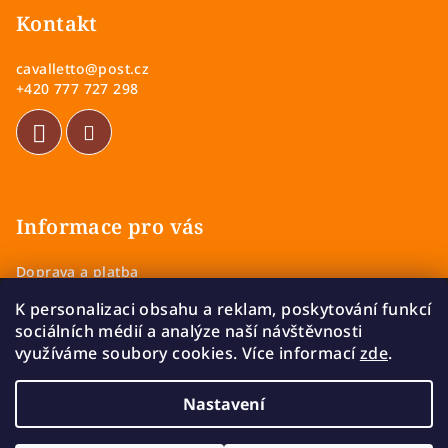
p
Kontakt
a
cavalletto
@
post.cz
t
+420 777 727 298
í
Informace pro vás
Doprava a platba
Obchodní podmínky
K personalizaci obsahu a reklam, poskytování funkcí
Zásady ochrany osobních údajů
sociálních médií a analýze naší návštěvnosti
Vrácení a výměna zboží
využíváme soubory cookies. Více informací
zde
.
Reklamace
Nastavení
Copyright 2026
Cavalletto
. Všechna práva vyhrazena.