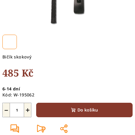
Bičík skokový
485 Kč
Měrná
6-14 dní
cena:
Kód:
W-195062
−
+
Do košíku