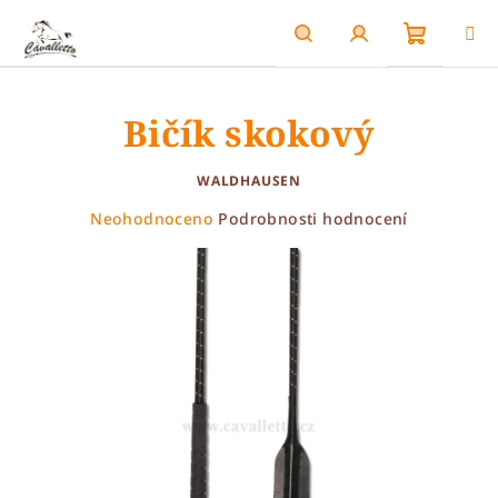
Přejít
na
obsah
Nákupn
Hledat
Přihlášení
Bičík skokový
košík
WALDHAUSEN
Průměrné
Neohodnoceno
Podrobnosti hodnocení
hodnocení
produktu
je
0,0
z
5
hvězdiček.