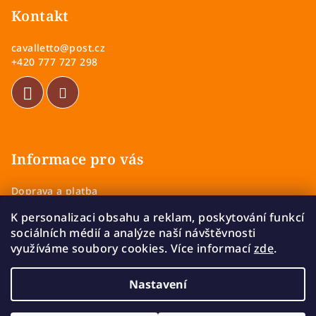
p
Kontakt
a
cavalletto
@
post.cz
t
+420 777 727 298
í
Informace pro vás
Doprava a platba
Obchodní podmínky
K personalizaci obsahu a reklam, poskytování funkcí
Zásady ochrany osobních údajů
sociálních médií a analýze naší návštěvnosti
Vrácení a výměna zboží
využíváme soubory cookies. Více informací
zde
.
Reklamace
Nastavení
Copyright 2026
Cavalletto
. Všechna práva vyhrazena.