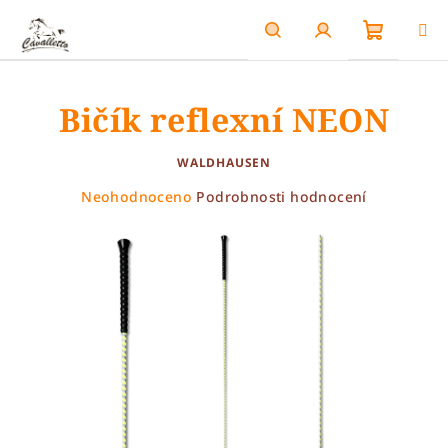
Přejít
na
obsah
Nákupn
Hledat
Přihlášení
Bičík reflexní NEON
košík
WALDHAUSEN
Průměrné
Neohodnoceno
Podrobnosti hodnocení
hodnocení
produktu
je
0,0
z
5
hvězdiček.