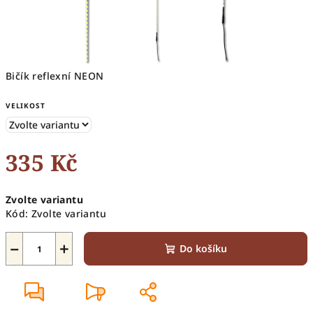
Bičík reflexní NEON
VELIKOST
335 Kč
Měrná
Zvolte variantu
cena:
Kód:
Zvolte variantu
−
+
Do košíku