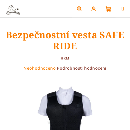
Přejít
na
obsah
Nákupn
Hledat
Přihlášení
Bezpečnostní vesta SAFE
košík
RIDE
HKM
Průměrné
Neohodnoceno
Podrobnosti hodnocení
hodnocení
produktu
je
0,0
z
5
hvězdiček.