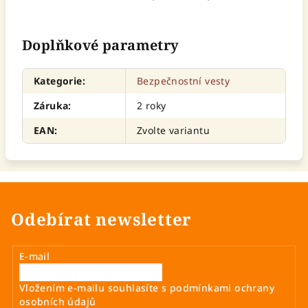
Doplňkové parametry
Kategorie
:
Bezpečnostní vesty
Záruka
:
2 roky
EAN
:
Zvolte variantu
Odebírat newsletter
E-mail
Vložením e-mailu souhlasíte s
podmínkami ochrany
osobních údajů