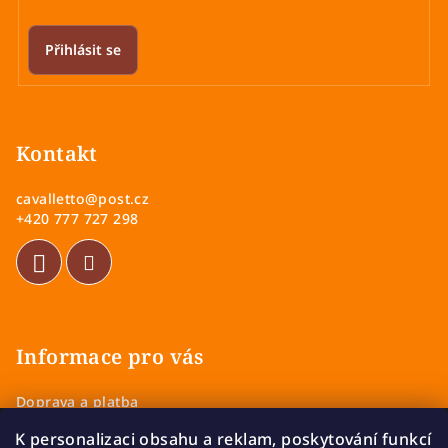
Přihlásit se
Z
á
p
Kontakt
a
cavalletto
@
post.cz
t
+420 777 727 298
í
Informace pro vás
Doprava a platba
Obchodní podmínky
K personalizaci obsahu a reklam, poskytování funkcí