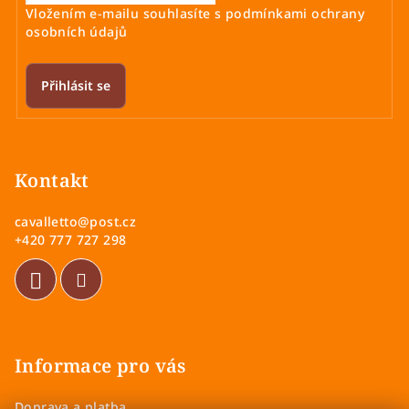
Vložením e-mailu souhlasíte s
podmínkami ochrany
osobních údajů
Přihlásit se
Z
á
p
Kontakt
a
cavalletto
@
post.cz
t
+420 777 727 298
í
Informace pro vás
Doprava a platba