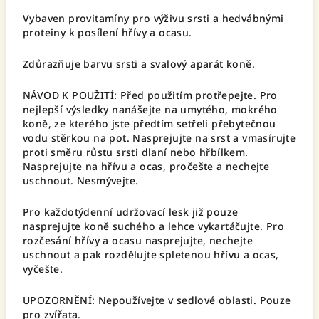
Vybaven provitamíny pro výživu srsti a hedvábnými
proteiny k posílení hřívy a ocasu.
Zdůrazňuje barvu srsti a svalový aparát koně.
NÁVOD K POUŽITÍ: Před použitím protřepejte. Pro
nejlepší výsledky nanášejte na umytého, mokrého
koně, ze kterého jste předtím setřeli přebytečnou
vodu stěrkou na pot. Nasprejujte na srst a vmasírujte
proti směru růstu srsti dlaní nebo hřbílkem.
Nasprejujte na hřívu a ocas, pročešte a nechejte
uschnout. Nesmývejte.
Pro každotýdenní udržovací lesk již pouze
nasprejujte koně suchého a lehce vykartáčujte. Pro
rozčesání hřívy a ocasu nasprejujte, nechejte
uschnout a pak rozdělujte spletenou hřívu a ocas,
vyčešte.
UPOZORNĚNÍ: Nepoužívejte v sedlové oblasti. Pouze
pro zvířata.