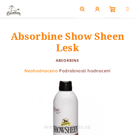
Přejít
na
obsah
Nákupn
Hledat
Přihlášení
Absorbine Show Sheen
košík
Lesk
ABSORBINE
Průměrné
Neohodnoceno
Podrobnosti hodnocení
hodnocení
produktu
je
0,0
z
5
hvězdiček.