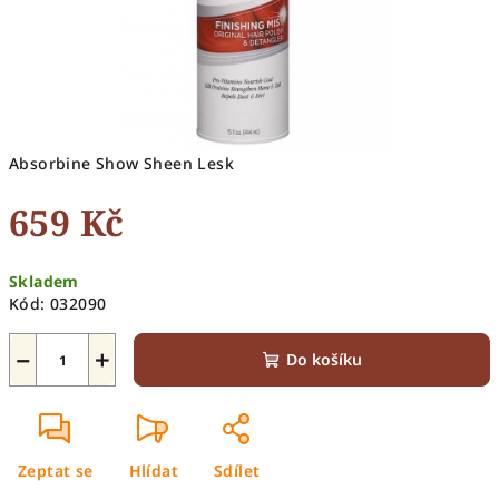
Absorbine Show Sheen Lesk
659 Kč
Měrná
Skladem
cena:
Kód:
032090
−
+
Do košíku
Zeptat se
Hlídat
Sdílet