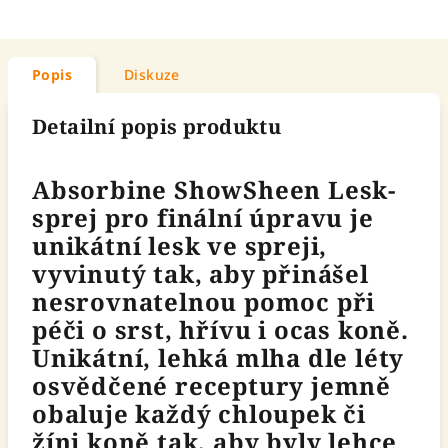
Popis
Diskuze
Detailní popis produktu
Absorbine ShowSheen Lesk-
sprej pro finální úpravu je
unikátní lesk ve spreji,
vyvinutý tak, aby přinášel
nesrovnatelnou pomoc při
péči o srst, hřívu i ocas koně.
Unikátní, lehká mlha dle léty
osvědčené receptury jemně
obaluje každý chloupek či
žíni koně tak, aby byly lehce