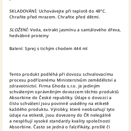
SKLADOVÁNÍ: Uchovávejte při teplotě do 48°C.
Chraňte před mrazem. Chraňte před dětmi.
SLOŽENÍ:
Voda, extrakt jasmínu a santálového dřeva,
hedvábné proteiny
Balení: Sprej s tichým chodem 444 ml
Tento produkt podléhá při dovozu schvalovacímu
procesu podřízenému Ministerstvům zemědělství a
zdravotnictví. Firma Ghoda s.r.o. je jediným
schváleným oprávněným dovozcem těchto produktů
Absorbine do České republiky. Údaje o dovozci a
číslo schválení jsou povinně uváděny na etiketě
každého produktu. Výrobky, které neobsahují tyto
údaje na etiketě, jsou dovezeny do ČR nelegálně
a nesplňují vysoké standardy kvality společnosti
Absorbine. Často se jedná o falzifikáty, prošlé či